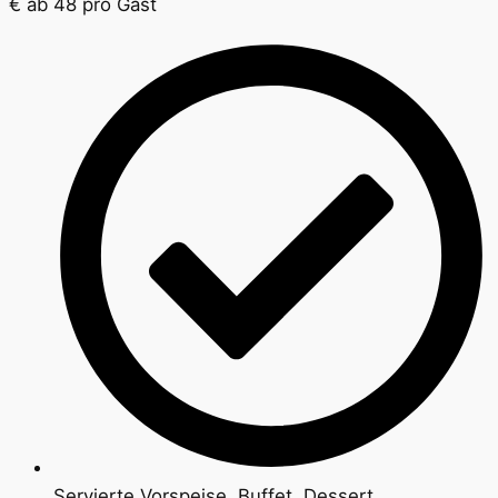
€
ab 48
pro Gast
Servierte Vorspeise, Buffet, Dessert